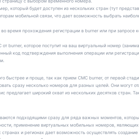
те страницу с выбором временного номера.
мер, который будет доступен из нескольких стран (тут предста
аторам мобильной связи, что дает возможность выбрать наибол
во время прохождения регистрации в burner или при запросе 
т burner, которое поступит на ваш виртуальный номер (занима
нный код подтверждения выполнения операции или регистраци
и.
о быстрее и проще, так как прием СМС burner, от первой стади
вать сразу несколько номеров для разных целей. Они могут от
рвис предлагает широкий охват из нескольких десятков стран. 
ваются подходящими сразу для ряда важных моментов, которы
тности, применение виртуальных мобильных номеров, являющих
 странах и регионах дает возможность осуществлять создание