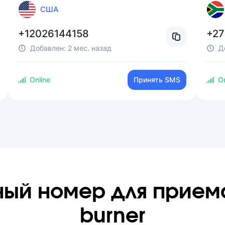
США
+12026144158
+27
Добавлен:
2 мес. назад
Д
Online
Принять SMS
On
ный номер для прием
burner