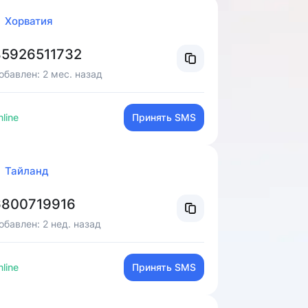
Хорватия
5926511732
обавлен:
2 мес. назад
line
Принять SMS
Тайланд
800719916
обавлен:
2 нед. назад
line
Принять SMS