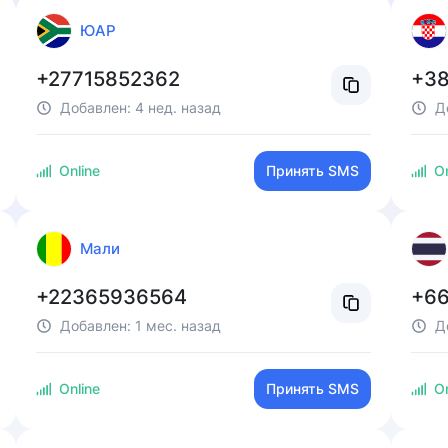
ЮАР
+27715852362
+38
Добавлен:
4 нед. назад
Д
Online
Принять SMS
On
Мали
+22365936564
+66
Добавлен:
1 мес. назад
Д
Online
Принять SMS
On