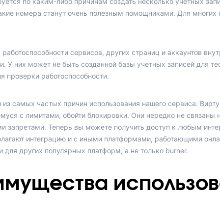
буется по каким-либо причинам создать несколько учетных зап
такие номера станут очень полезным помощниками. Для многих
 работоспособности сервисов, других страниц и аккаунтов вну
и. У них может не быть созданной базы учетных записей для те
я проверки работоспособности.
й из самых частых причин использования нашего сервиса. Вир
уся с лимитами, обойти блокировки. Они нередко не связаны 
ми запретами. Теперь вы можете получить доступ к любым инте
лагают интеграцию и с иными платформами, работающими онла
 для других популярных платформ, а не только burner.
имущества использов