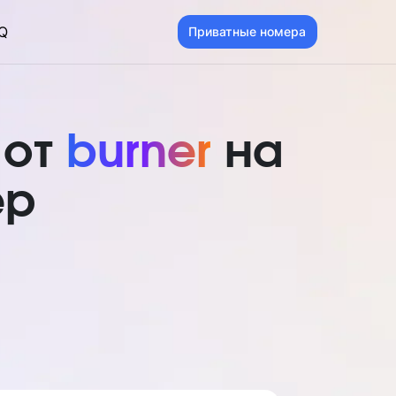
Q
Приватные номера
 от
burner
на
ер