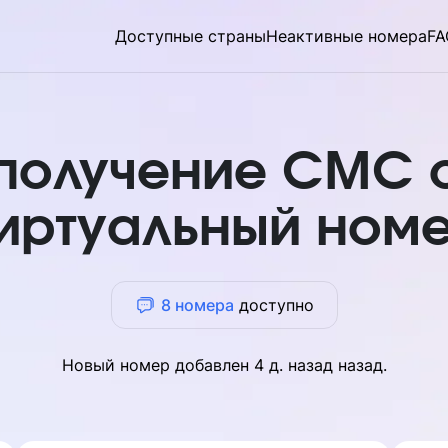
Доступные страны
Неактивные номера
FA
 получение СМС 
иртуальный ном
8 номера
доступно
Новый номер добавлен
4 д. назад
назад.