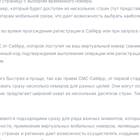
те страницу с выбором временного номера.
мер, который будет доступен из нескольких стран (тут предста
аторам мобильной связи, что дает возможность выбрать наибол
во время прохождения регистрации в CallApp или при запросе
т CallApp, которое поступит на ваш виртуальный номер (заним
нный код подтверждения выполнения операции или регистраци
и.
о быстрее и проще, так как прием СМС CallApp, от первой стад
вать сразу несколько номеров для разных целей. Они могут от
рвис предлагает широкий охват из нескольких десятков стран. 
ваются подходящими сразу для ряда важных моментов, которы
тности, применение виртуальных мобильных номеров, являющих
 странах и регионах дает возможность осуществлять создание