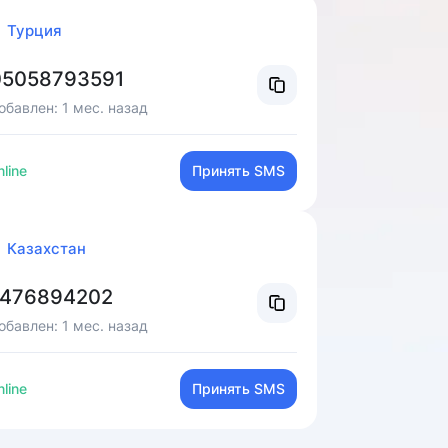
Турция
5058793591
обавлен:
1 мес. назад
line
Принять SMS
Казахстан
7476894202
обавлен:
1 мес. назад
line
Принять SMS