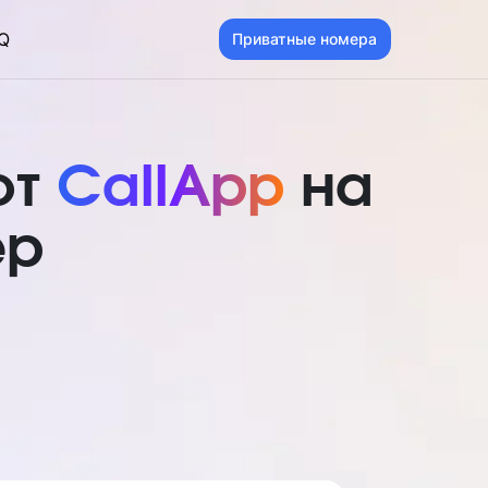
Q
Приватные номера
от
CallApp
на
ер