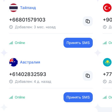
Тайланд
+66801579103
+90
Добавлен:
3 мес. назад
Д
Online
Принять SMS
On
Австралия
+61402832593
+7
Добавлен:
4 д. назад
Д
Online
Принять SMS
On