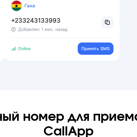
Гана
+233243133993
Добавлен:
1 мес. назад
Online
Принять SMS
ный номер для прием
CallApp