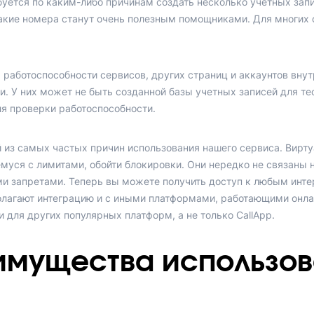
буется по каким-либо причинам создать несколько учетных зап
такие номера станут очень полезным помощниками. Для многих
 работоспособности сервисов, других страниц и аккаунтов вну
и. У них может не быть созданной базы учетных записей для те
я проверки работоспособности.
й из самых частых причин использования нашего сервиса. Вир
уся с лимитами, обойти блокировки. Они нередко не связаны 
ми запретами. Теперь вы можете получить доступ к любым инте
лагают интеграцию и с иными платформами, работающими онла
 для других популярных платформ, а не только CallApp.
имущества использов