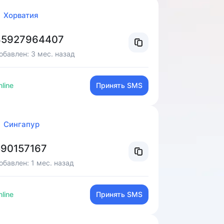
Хорватия
85927964407
обавлен:
3 мес. назад
line
Принять SMS
Сингапур
90157167
обавлен:
1 мес. назад
line
Принять SMS