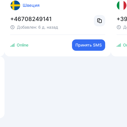
Швеция
+46708249141
+3
Добавлен:
6 д. назад
Д
Online
Принять SMS
On