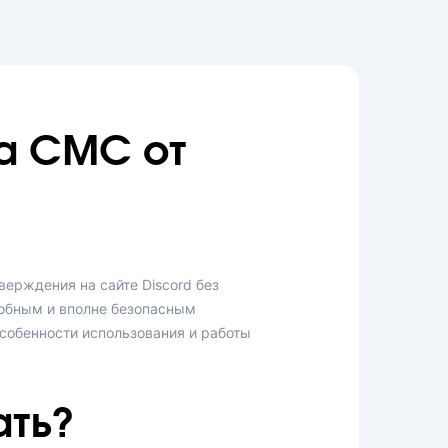
а СМС от
верждения на сайте Discord без
добным и вполне безопасным
собенности использования и работы
ать?