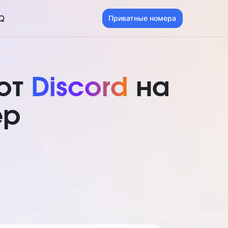
Q
Приватные номера
от
Discord
на
ер