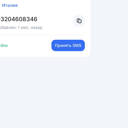
Италия
93204608346
обавлен:
1 мес. назад
line
Принять SMS