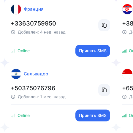
Франция
+33630759950
+3
Добавлен:
4 нед. назад
Д
Online
Принять SMS
On
Сальвадор
+50375076796
+65
Добавлен:
1 мес. назад
Д
Online
Принять SMS
On