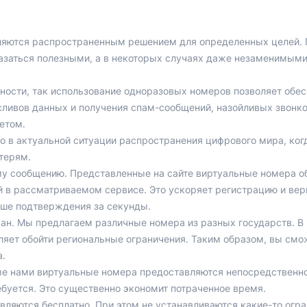
вляются распространенным решением для определенных целей. 
азаться полезными, а в некоторых случаях даже незаменимыми
ости, так использование одноразовых номеров позволяет обес
ливов данных и получения спам-сообщений, назойливых звонк
етом.
но в актуальной ситуации распространения цифрового мира, ко
терям.
му сообщению. Представленные на сайте виртуальные номера о
 в рассматриваемом сервисе. Это ускоряет регистрацию и вери
ыше подтверждения за секунды.
ан. Мы предлагаем различные номера из разных государств. В 
ляет обойти региональные ограничения. Таким образом, вы смо
.
 нами виртуальные номера предоставляются непосредственно 
ебуется. Это существенно экономит потраченное время.
вляются бесплатно. При этом не устанавливаются какие-то огр