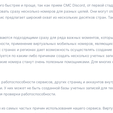
о быстрее и проще, так как прием СМС Discord, от первой стад
вать сразу несколько номеров для разных целей. Они могут от
рвис предлагает широкий охват из нескольких десятков стран. 
ваются подходящими сразу для ряда важных моментов, которы
тности, применение виртуальных мобильных номеров, являющих
 странах и регионах дает возможность осуществлять создание
буется по каким-либо причинам создать несколько учетных зап
такие номера станут очень полезным помощниками. Для многих
 работоспособности сервисов, других страниц и аккаунтов вну
и. У них может не быть созданной базы учетных записей для те
я проверки работоспособности.
й из самых частых причин использования нашего сервиса. Вир