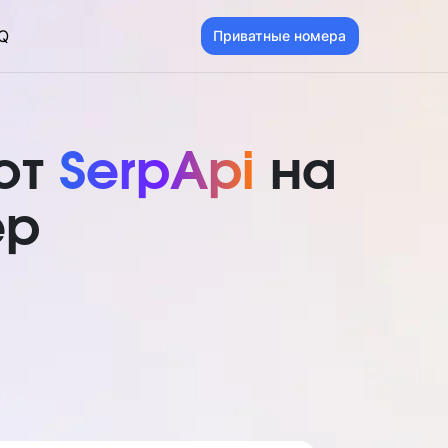
Q
Приватные номера
от
SerpApi
на
ер