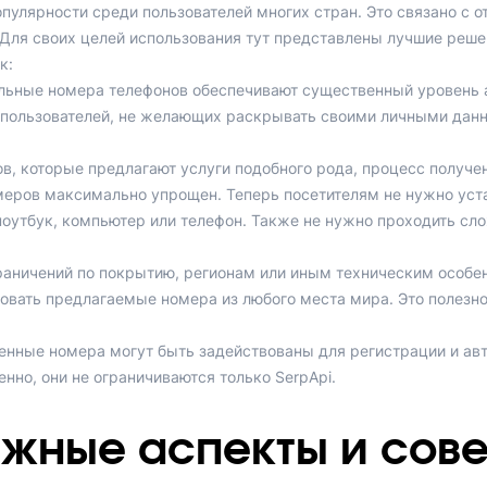
пулярности среди пользователей многих стран. Это связано с 
ля своих целей использования тут представлены лучшие решен
к:
льные номера телефонов обеспечивают существенный уровень а
 пользователей, не желающих раскрывать своими личными данн
ов, которые предлагают услуги подобного рода, процесс получе
еров максимально упрощен. Теперь посетителям не нужно уста
оутбук, компьютер или телефон. Также не нужно проходить сл
граничений по покрытию, регионам или иным техническим особе
овать предлагаемые номера из любого места мира. Это полезно 
нные номера могут быть задействованы для регистрации и авт
енно, они не ограничиваются только SerpApi.
жные аспекты и сов