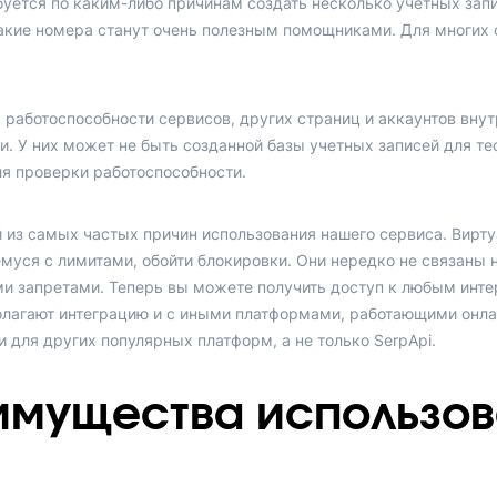
буется по каким-либо причинам создать несколько учетных зап
такие номера станут очень полезным помощниками. Для многих
 работоспособности сервисов, других страниц и аккаунтов вну
и. У них может не быть созданной базы учетных записей для те
я проверки работоспособности.
й из самых частых причин использования нашего сервиса. Вир
уся с лимитами, обойти блокировки. Они нередко не связаны 
ми запретами. Теперь вы можете получить доступ к любым инте
лагают интеграцию и с иными платформами, работающими онла
 для других популярных платформ, а не только SerpApi.
имущества использов