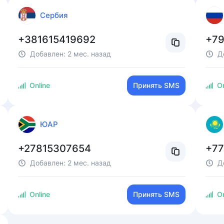
Сербия
+381615419692
+7
Добавлен:
2 мес. назад
Д
Online
Принять SMS
On
ЮАР
+27815307654
+77
Добавлен:
2 мес. назад
Д
Online
Принять SMS
On