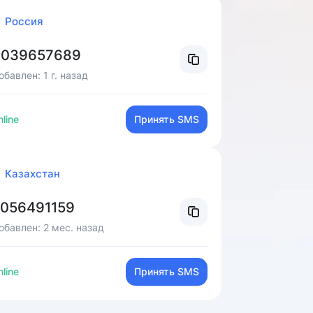
Россия
9039657689
обавлен:
1 г. назад
line
Принять SMS
Казахстан
056491159
обавлен:
2 мес. назад
line
Принять SMS