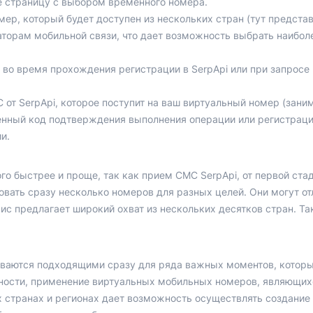
те страницу с выбором временного номера.
мер, который будет доступен из нескольких стран (тут предста
аторам мобильной связи, что дает возможность выбрать наибол
во время прохождения регистрации в SerpApi или при запросе
т SerpApi, которое поступит на ваш виртуальный номер (заним
нный код подтверждения выполнения операции или регистраци
и.
го быстрее и проще, так как прием СМС SerpApi, от первой стад
вать сразу несколько номеров для разных целей. Они могут от
рвис предлагает широкий охват из нескольких десятков стран. 
ваются подходящими сразу для ряда важных моментов, которы
тности, применение виртуальных мобильных номеров, являющих
 странах и регионах дает возможность осуществлять создание