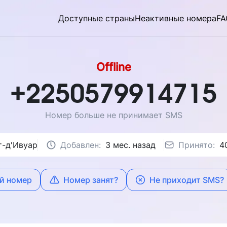
Доступные страны
Неактивные номера
FA
Offline
+2250579914715
Номер больше не принимает SMS
т-д'Ивуар
Добавлен:
3 мес. назад
Принято:
4
й номер
Номер занят?
Не приходит SMS?