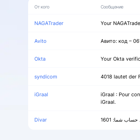
NAGATrader
Your NAGATrader 
Avito
Авито: код – 0
Okta
Your Okta verifi
syndicom
4018 lautet der
iGraal
iGraal : Pour co
iGraal.
Divar
 حساب شما: 1601