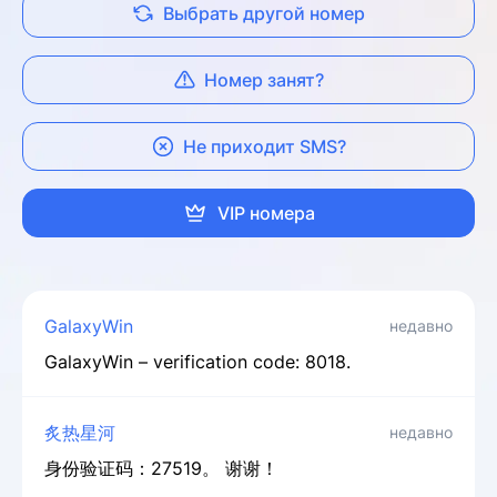
Выбрать другой номер
Номер занят?
Не приходит SMS?
VIP номера
GalaxyWin
недавно
GalaxyWin – verification code: 8018.
炙热星河
недавно
身份验证码：27519。 谢谢！