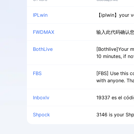
IPLwin
【iplwin】your ve
FWDMAX
输入此代码确认您的帐
BothLive
[Bothlive]Your mo
10 minutes, if no
FBS
[FBS] Use this c
with anyone. Tha
Inboxlv
19337 es el códig
Shpock
3146 is your Shp