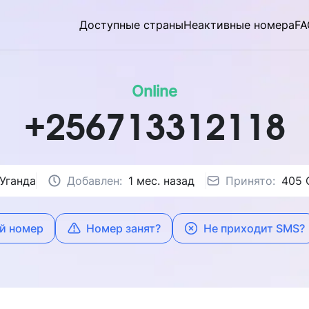
Доступные страны
Неактивные номера
FA
Online
+256713312118
Уганда
Добавлен:
1 мес. назад
Принято:
405
й номер
Номер занят?
Не приходит SMS?