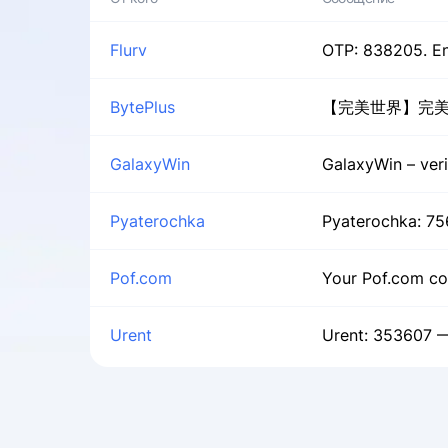
Flurv
OTP: 838205. Ent
BytePlus
【完美世界】完美
GalaxyWin
GalaxyWin – veri
Pyaterochka
Pyaterochka: 75
Pof.com
Your Pof.com co
Urent
Urent: 353607 