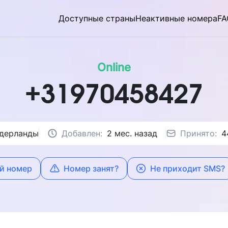
Доступные страны
Неактивные номера
FA
Online
+31970458427
дерланды
Добавлен:
2 мес. назад
Принято:
4
й номер
Номер занят?
Не приходит SMS?