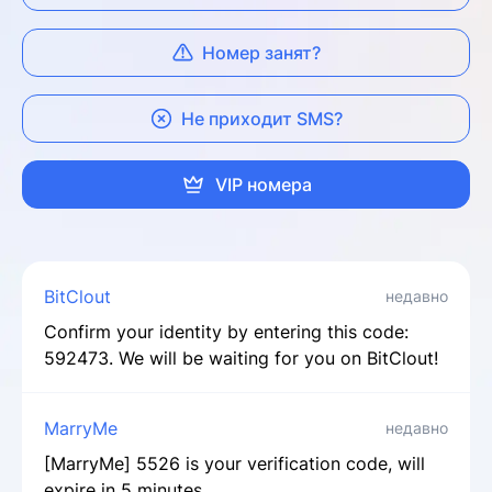
Номер занят?
Не приходит SMS?
VIP номера
BitClout
недавно
Confirm your identity by entering this code:
592473. We will be waiting for you on BitClout!
MarryMe
недавно
[MarryMe] 5526 is your verification code, will
expire in 5 minutes.