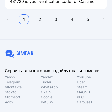
431720 is your verification code for Casumo
1
2
3
4
5
SIMTAB
Сервисы, для которых подойдут наши номера:
Yahoo
Yandex
YouTube
Telegram
Tinder
Uber
VKontakte
WhatsApp
Steam
Stoloto
OZON
MAGNIT
Microsoft
Google
KFC
Avito
Bet365
Carousell