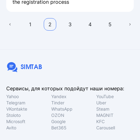
the registration process
1
2
3
4
5
SIMTAB
Сервисы, для которых подойдут наши номера:
Yahoo
Yandex
YouTube
Telegram
Tinder
Uber
VKontakte
WhatsApp
Steam
Stoloto
OZON
MAGNIT
Microsoft
Google
KFC
Avito
Bet365
Carousell