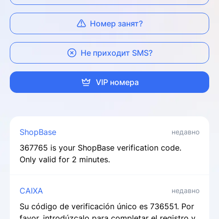
Номер занят?
Не приходит SMS?
VIP номера
ShopBase
недавно
367765 is your ShopBase verification code.
Only valid for 2 minutes.
CAIXA
недавно
Su código de verificación único es 736551. Por
favor, introdúzcalo para completar el registro y