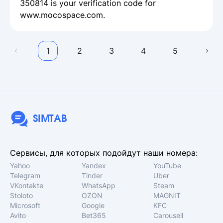
350814 is your verification code for
www.mocospace.com.
1
2
3
4
5
SIMTAB
Сервисы, для которых подойдут наши номера:
Yahoo
Yandex
YouTube
Telegram
Tinder
Uber
VKontakte
WhatsApp
Steam
Stoloto
OZON
MAGNIT
Microsoft
Google
KFC
Avito
Bet365
Carousell