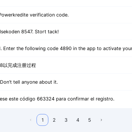
owerkredite verification code.
elsekoden 8547. Stort tack!
l. Enter the following code 4890 in the app to activate you
68以完成注册过程
Don’t tell anyone about it.
rese este código 663324 para confirmar el registro.
1
2
3
4
5