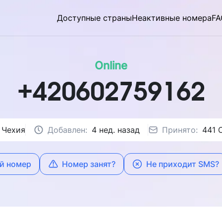
Доступные страны
Неактивные номера
FA
Online
+420602759162
Чехия
Добавлен:
4 нед. назад
Принято:
441 
й номер
Номер занят?
Не приходит SMS?