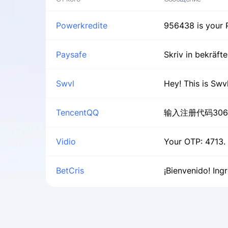
Powerkredite
956438 is your P
Paysafe
Skriv in bekräft
Swvl
Hey! This is Swv
TencentQQ
输入注册代码30
Vidio
Your OTP: 4713. 
BetCris
¡Bienvenido! Ing