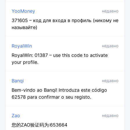
YooMoney
недавно
371605 – код для входа в профиль (никому не
называйте)
RoyalWin
недавно
RoyalWin: 01387 – use this code to activate
your profile.
Banqi
недавно
Bem-vindo ao Banqi! Introduza este código
62578 para confirmar o seu registo.
Zao
недавно
您的ZAO验证码为:653664