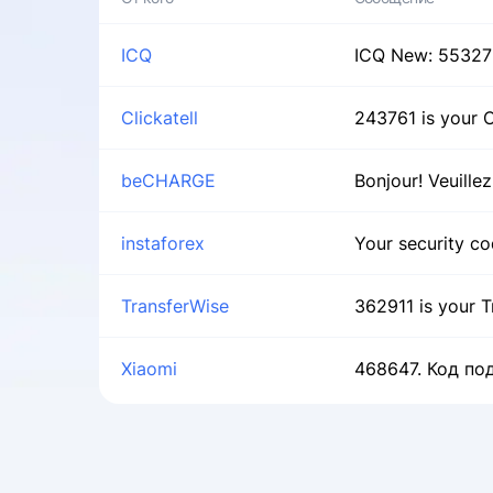
ICQ
ICQ New: 55327
Clickatell
243761 is your 
beCHARGE
Bonjour! Veuille
instaforex
Your security co
TransferWise
362911 is your T
Xiaomi
468647. Код по