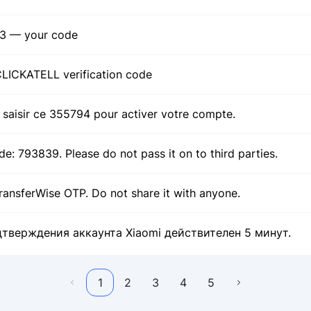
3 — your code
CLICKATELL verification code
z saisir ce 355794 pour activer votre compte.
de: 793839. Please do not pass it on to third parties.
ransferWise OTP. Do not share it with anyone.
дтверждения аккаунта Xiaomi дейcтвителен 5 минут.
1
2
3
4
5