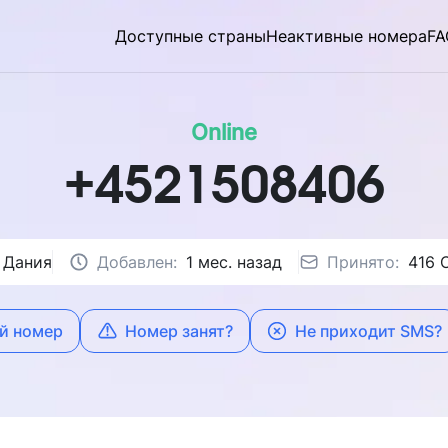
Доступные страны
Неактивные номера
FA
Online
+4521508406
Дания
Добавлен:
1 мес. назад
Принято:
416 
й номер
Номер занят?
Не приходит SMS?