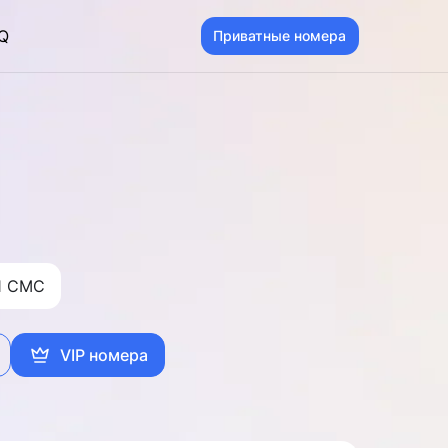
Q
Приватные номера
1 CMC
VIP номера