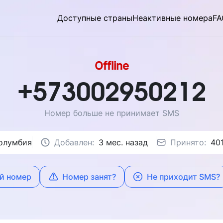
Доступные страны
Неактивные номера
FA
Offline
+573002950212
Номер больше не принимает SMS
олумбия
Добавлен:
3 мес. назад
Принято:
40
й номер
Номер занят?
Не приходит SMS?