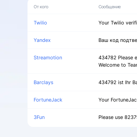
Twilio
Your Twilio veri
Yandex
Ваш код подтве
Streamotion
434782 Please e
Welcome to Tea
Barclays
434792 ist Ihr B
FortuneJack
Your FortuneJack
3Fun
Please use 82379