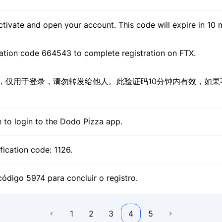
ctivate and open your account. This code will expire in 10 
ation code 664543 to complete registration on FTX.
证码，仅用于登录，请勿转发给他人。此验证码10分钟内有效，如
。
 to login to the Dodo Pizza app.
fication code: 1126.
 código 5974 para concluir o registro.
1
2
3
4
5