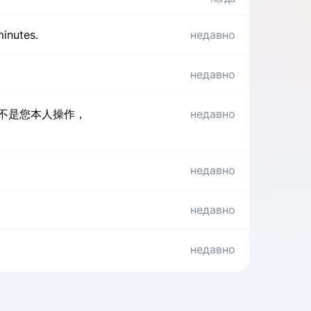
minutes.
недавно
недавно
果不是您本人操作，
недавно
недавно
недавно
недавно