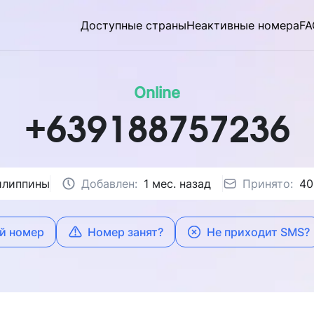
Доступные страны
Неактивные номера
FA
Online
+639188757236
илиппины
Добавлен:
1 мес. назад
Принято:
40
й номер
Номер занят?
Не приходит SMS?