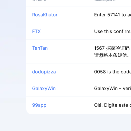
RosaKhutor
Enter 57141 to a
FTX
Use this confirm
TanTan
1567 探探验
请忽略本条短信
dodopizza
0058 is the code
GalaxyWin
GalaxyWin – veri
99app
Olá! Digite este