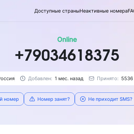
Доступные страны
Неактивные номера
FA
Online
+79034618375
Россия
Добавлен:
1 мес. назад
Принято:
5536
й номер
Номер занят?
Не приходит SMS?