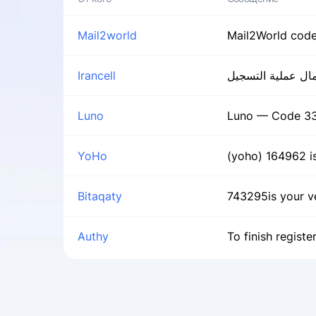
Mail2world
Mail2World code:
Irancell
Luno
Luno — Code 333
YoHo
(yoho) 164962 is
Bitaqaty
743295is your ve
Authy
To finish regist