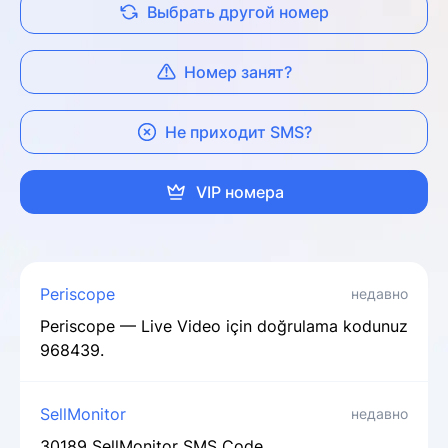
Выбрать другой номер
Номер занят?
Не приходит SMS?
VIP номера
Periscope
недавно
Periscope — Live Video için doğrulama kodunuz
968439.
SellMonitor
недавно
30189 SellMonitor SMS Code