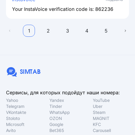
Your InstaVoice verification code is: 862236
1
2
3
4
5
SIMTAB
Сервисы, для которых подойдут наши номера:
Yahoo
Yandex
YouTube
Telegram
Tinder
Uber
VKontakte
WhatsApp
Steam
Stoloto
OZON
MAGNIT
Microsoft
Google
KFC
Avito
Bet365
Carousell