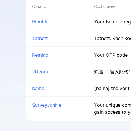
Bumble
Your Bumble regi
Tatneft
Tatneft: Vash ko
Remind
Your OTP code is
JDcom
欢迎！ 输入此代码
baihe
[baihe] the verif
SurveyJunkie
Your unique conf
gain access to y