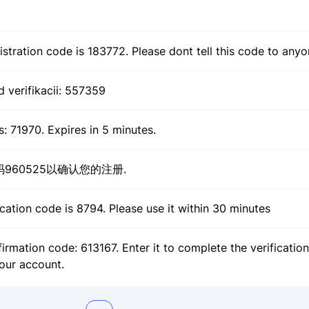
stration code is 183772. Please dont tell this code to any
d verifikacii: 557359
: 71970. Expires in 5 minutes.
960525以确认您的注册.
ication code is 8794. Please use it within 30 minutes
irmation code: 613167. Enter it to complete the verificatio
our account.