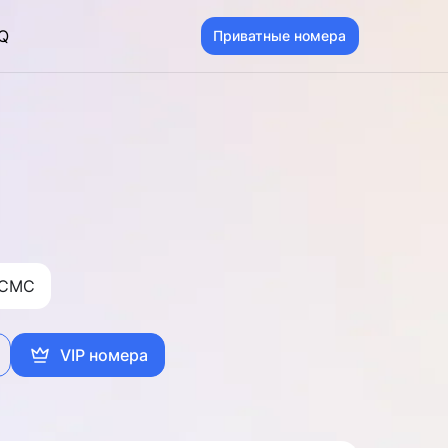
Q
Приватные номера
 CMC
VIP номера