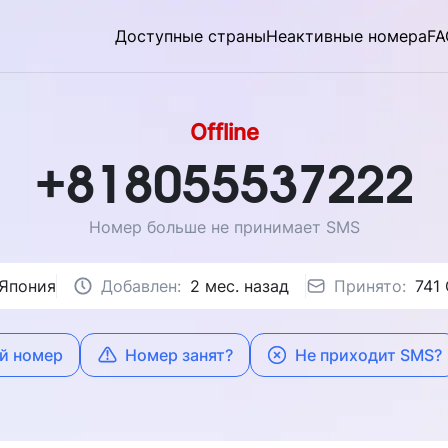
Доступные страны
Неактивные номера
FA
Offline
+818055537222
Номер больше не принимает SMS
Япония
Добавлен:
2 мес. назад
Принято:
741
й номер
Номер занят?
Не приходит SMS?