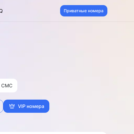
Q
Приватные номера
 CMC
VIP номера