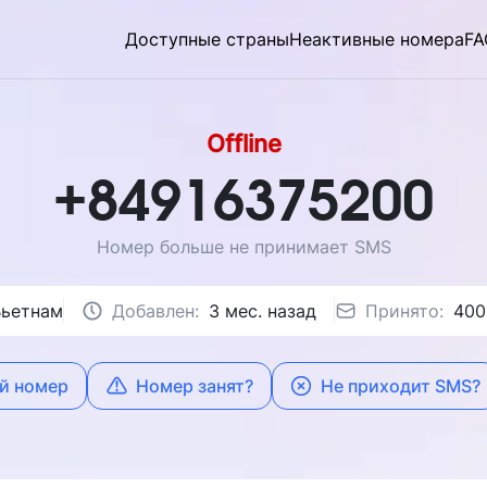
Доступные страны
Неактивные номера
FA
Offline
+84916375200
Номер больше не принимает SMS
Вьетнам
Добавлен:
3 мес. назад
Принято:
400
й номер
Номер занят?
Не приходит SMS?