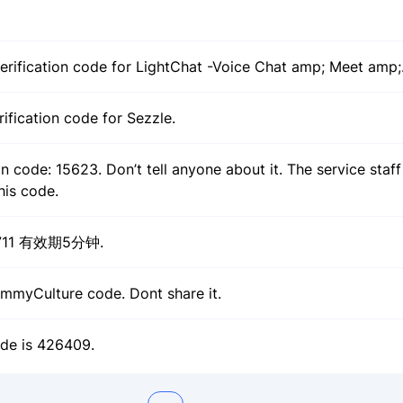
erification code for LightChat -Voice Chat amp; Meet amp;
rification code for Sezzle.
n code: 15623. Don’t tell anyone about it. The service staff
his code.
11 有效期5分钟.
ummyCulture code. Dont share it.
de is 426409.