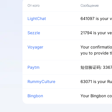
LightChat
641097 is your v
Sezzle
21794 is your ve
Voyager
Your confirmatio
you to provide t
Paytm
短信验证码: 3367
RummyCulture
63071 is your R
Bingbon
Your Bingbon co