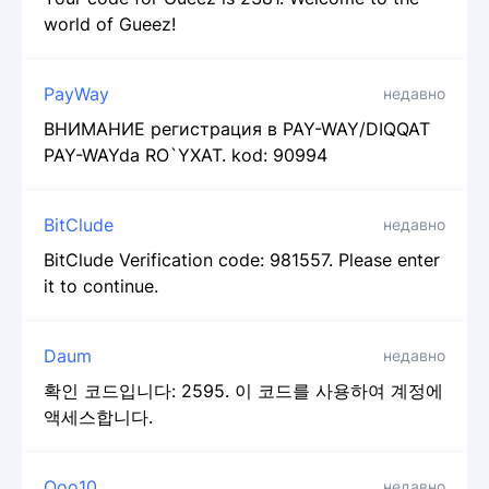
world of Gueez!
PayWay
недавно
ВНИМАНИЕ регистрация в PAY-WAY/DIQQAT
PAY-WAYda RO`YXAT. kod: 90994
BitClude
недавно
BitClude Verification code: 981557. Please enter
it to continue.
Daum
недавно
확인 코드입니다: 2595. 이 코드를 사용하여 계정에
액세스합니다.
Qoo10
недавно