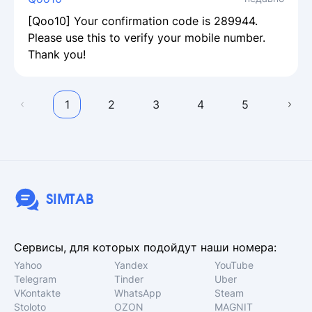
[Qoo10] Your confirmation code is 289944.
Please use this to verify your mobile number.
Thank you!
1
2
3
4
5
SIMTAB
Сервисы, для которых подойдут наши номера:
Yahoo
Yandex
YouTube
Telegram
Tinder
Uber
VKontakte
WhatsApp
Steam
Stoloto
OZON
MAGNIT