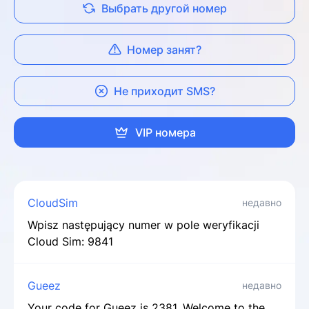
Выбрать другой номер
Номер занят?
Не приходит SMS?
VIP номера
CloudSim
недавно
Wpisz następujący numer w pole weryfikacji
Cloud Sim: 9841
Gueez
недавно
Your code for Gueez is 2381. Welcome to the