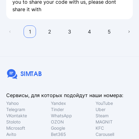
you to share your code with us, please dont
share it with
1
2
3
4
5
SIMTAB
Сервисы, для которых подойдут наши номера:
Yahoo
Yandex
YouTube
Telegram
Tinder
Uber
VKontakte
WhatsApp
Steam
Stoloto
OZON
MAGNIT
Microsoft
Google
KFC
Avito
Bet365
Carousell