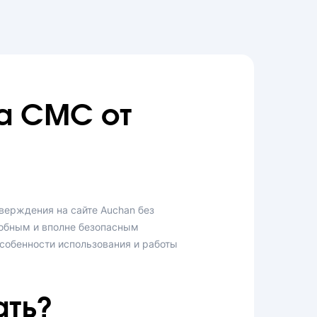
а СМС от
верждения на сайте Auchan без
добным и вполне безопасным
собенности использования и работы
ать?