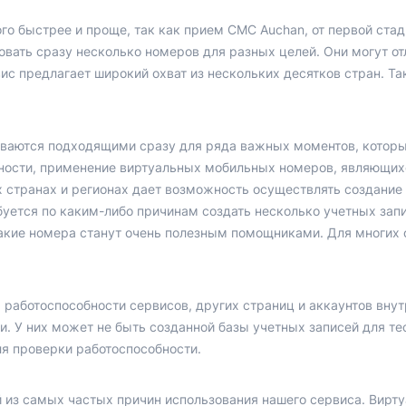
го быстрее и проще, так как прием СМС Auchan, от первой стад
вать сразу несколько номеров для разных целей. Они могут от
рвис предлагает широкий охват из нескольких десятков стран. 
ваются подходящими сразу для ряда важных моментов, которы
тности, применение виртуальных мобильных номеров, являющих
 странах и регионах дает возможность осуществлять создание
буется по каким-либо причинам создать несколько учетных зап
такие номера станут очень полезным помощниками. Для многих
 работоспособности сервисов, других страниц и аккаунтов вну
и. У них может не быть созданной базы учетных записей для те
я проверки работоспособности.
й из самых частых причин использования нашего сервиса. Вир