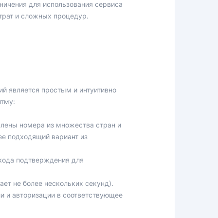
аничения для использования сервиса
трат и сложных процедур.
й является простым и интуитивно
итму:
влены номера из множества стран и
ее подходящий вариант из
 кода подтверждения для
ет не более нескольких секунд).
и и авторизации в соответствующее