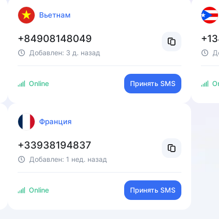
Вьетнам
+84908148049
+13
Добавлен:
3 д. назад
Д
Online
Принять SMS
On
Франция
+33938194837
Добавлен:
1 нед. назад
Online
Принять SMS