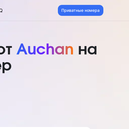
Q
Приватные номера
от
Auchan
на
ер