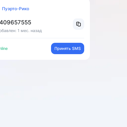
Пуэрто-Рико
409657555
обавлен:
1 мес. назад
line
Принять SMS