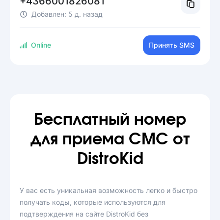
+4366001826081
Добавлен:
5 д. назад
Online
Принять SMS
Бесплатный номер
для приема СМС от
DistroKid
У вас есть уникальная возможность легко и быстро
получать коды, которые используются для
подтверждения на сайте DistroKid без