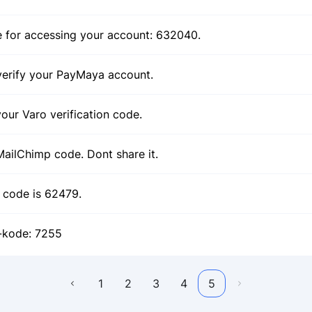
e for accessing your account: 632040.
erify your PayMaya account.
your Varo verification code.
ailChimp code. Dont share it.
n code is 62479.
-kode: 7255
1
2
3
4
5