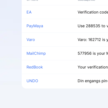
EA
Verification cod
PayMaya
Use 288535 to v
Varo
Varo: 162712 is 
MailChimp
577956 is your M
RedBook
Your verificatio
UNDO
Din engangs pin