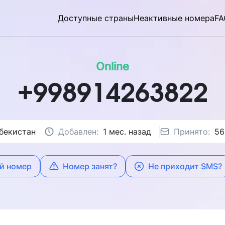
Доступные страны
Неактивные номера
FA
Online
+998914263822
бекистан
Добавлен:
1 мес. назад
Принято:
56
й номер
Номер занят?
Не приходит SMS?